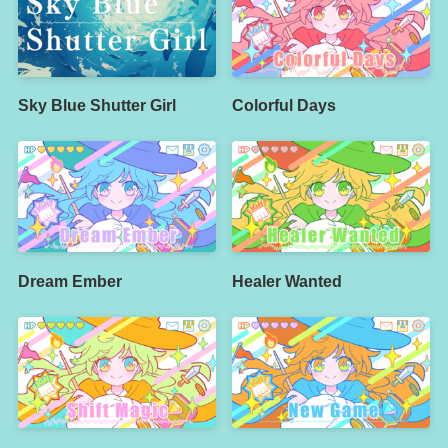
Sky Blue Shutter Girl
Colorful Days
Dream Ember
Healer Wanted