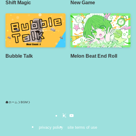
Shift Magic
New Game
Bubble Talk
Melon Beat End Roll
ホーム
BGM
privacy policy
site terms of use