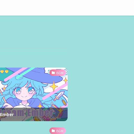
BGM
 Ember
BGM