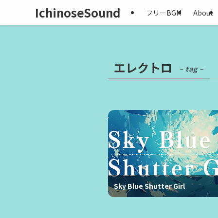
IchinoseSound
フリーBGM
About
エレクトロ
– tag –
Sky Blue Shutter Girl