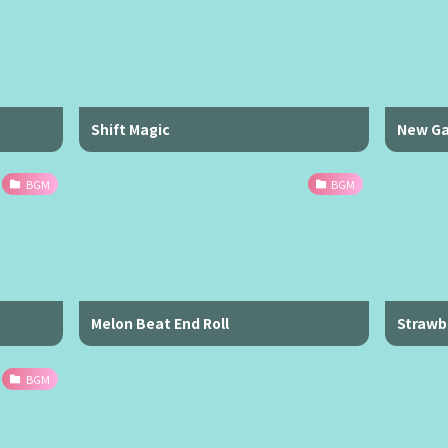
Shift Magic
New G
BGM
BGM
Melon Beat End Roll
Strawb
BGM