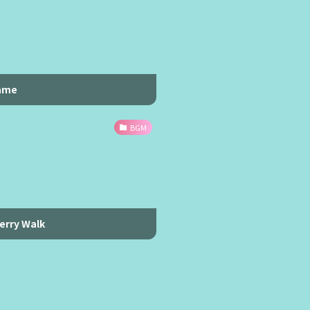
ame
BGM
erry Walk