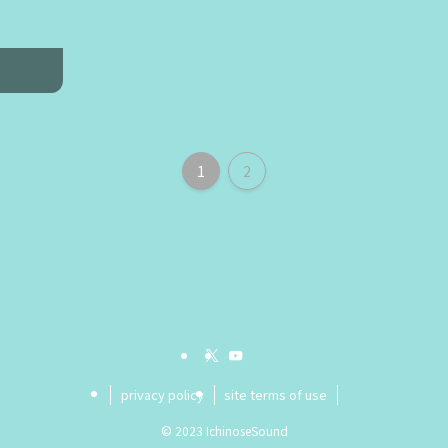
1
2
privacy policy
site terms of use
©
2023 IchinoseSound